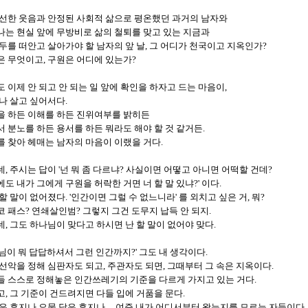
 선한 웃음과 안정된 사회적 삶으로 평온했던 과거의 남자와
나는 현실 앞에 무방비로 삶의 철퇴를 맞고 있는 지금과
두를 떠안고 살아가야 할 남자의 앞 날, 그 어디가 천국이고 지옥인가?
은 무엇이고, 구원은 어디에 있는가?
 이제 안 되고 안 되는 일 앞에 확인을 하자고 드는 마음이,
나 살고 싶어서다.
을 하든 이해를 하든 진위여부를 밝히든
 분노를 하든 용서를 하든 뭐라도 해야 할 것 같거든.
 찾아 헤매는 남자의 마음이 이랬을 거다.
, 주시는 답이 '넌 뭐 좀 다르냐? 사실이면 어떻고 아니면 어떡할 건데?
도 내가 그에게 구원을 허락한 거면 너 할 말 있냐?' 이다.
할 말이 없어졌다. '인간이면 그럴 수 없느니라' 를 외치고 싶은 거, 뭐?
 패스? 연쇄살인범? 그렇지 그건 도무지 납득 안 되지.
, 그도 하나님이 맞다고 하시면 난 할 말이 없어야 맞다.
님이 뭐 답답하셔서 그런 인간까지?' 그도 내 생각이다.
선악을 정해 심판자도 되고, 주관자도 되면, 그때부터 그 속은 지옥이다.
들 스스로 정해놓은 인간쓰레기의 기준을 다르게 가지고 있는 거다.
, 그 기준이 건드려지면 다들 입에 거품을 문다.
은 휴지나 오물 닦은 휴지나 ... 여즉 내가 어디서부터 왔는지를 모르는 자들이다.