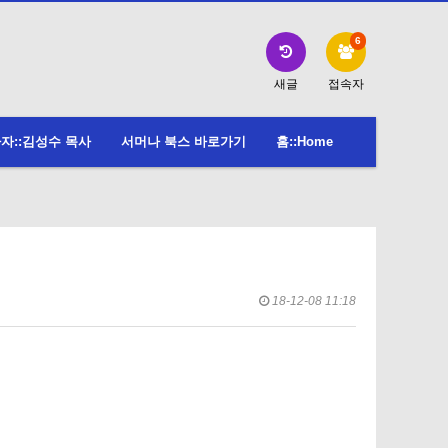
6
새글
접속자
자::김성수 목사
서머나 북스 바로가기
홈::Home
18-12-08 11:18