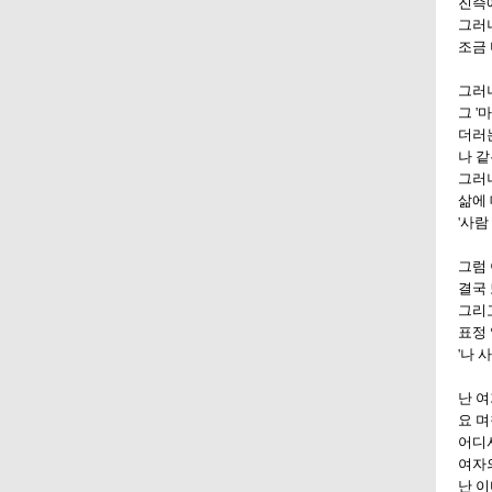
진즉에
그러
조금
그러
그 '
더러는
나 같
그러
삶에
'사람
그럼 
결국
그리고
표정 
'나 
난 여
요 
어디
여자
난 이