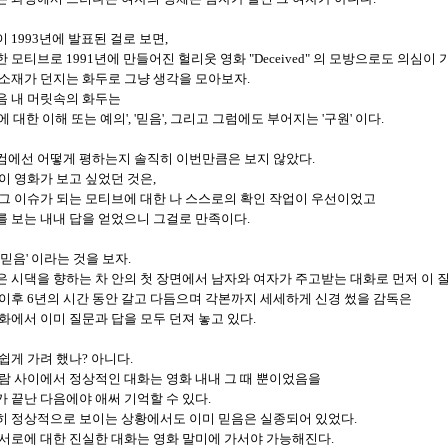
 1993년에 발표된 걸로 보면,
 모티브로 1991년에 만들어진 헐리웃 영화 "Deceived" 의 모방으로도 의심이 
 소재가 던지는 화두로 그냥 생각을 모아보자.
음 내 머릿속의 화두는
에 대한 이해 또는 예의', '믿음', 그리고 그럼에도 부어지는 '구원' 이다.
컴에선 어떻게 평하는지 솔직히 이번만큼은 보지 않았다.
이 영화가 보고 싶었던 것은,
 그 이슈가 되는 모티브에 대한 나 스스로의 확인 작업이 우선이었고
를 보는 내내 답을 얻었으니 그걸로 만족이다.
'믿음' 이라는 것을 보자.
 시댁을 향하는 차 안의 첫 장면에서 남자와 여자가 주고받는 대화로 먼저 이 
이후 6년의 시간 동안 갈고 다듬으며 각본까지 세세하게 신경 썼을 감독은
화에서 이미 질문과 답을 모두 던져 놓고 있다.
쉽게 가려 했나? 아니다.
사람 사이에서 정상적인 대화는 영화 내내 그 때 뿐이었음을
 끝난 다음에야 애써 기억할 수 있다.
히 정상적으로 보이는 상황에서도 이미 믿음은 실종되어 있었다.
 서로에 대한 진실한 대화는 영화 말미에 가서야 가능해진다.