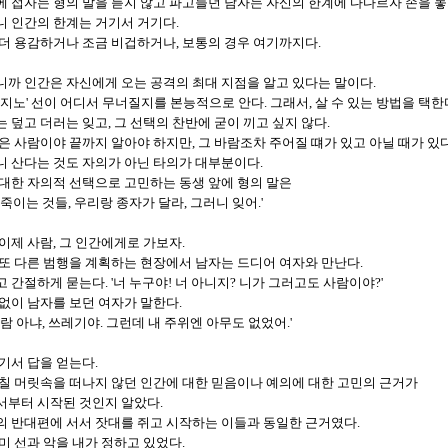
 접자는 형의 말을 듣지 않고 파고들던 남자는 자신의 한계에 다다르자 손을 놓
니 인간의 한계는 거기서 거기다.
 더 용감하거나 조금 비겁하거나, 보통의 경우 여기까지다.
니까 인간은 자신에게 오는 공격의 최대 지점을 알고 있다는 말이다.
마지노' 선이 어디서 무너질지를 본능적으로 안다. 그래서, 살 수 있는 방법을 택한
 덮고 더러는 잊고, 그 선택의 찬반에 굳이 끼고 싶지 않다.
은 사람이야 끝까지 알아야 하지만, 그 바람조차 주어질 떄가 있고 아닐 때가 있다
니 산다는 것도 자의가 아닌 타의가 대부분이다.
 대한 자의적 선택으로 고민하는 동생 앞에 형의 말은
 죽이는 것들, 우리랑 종자가 달라, 그러니 잊어.'
이제 사람, 그 인간에게로 가보자.
 또 다른 범행을 계획하는 현장에서 남자는 드디어 여자와 만난다.
 간절하게 묻는다. '너 누구야! 너 아니지? 니가 그러고도 사람이야?'
없이 남자를 보던 여자가 말한다.
사람 아냐, 쓰레기야. 그런데 내 주위엔 아무도 없었어.'
기서 답을 얻는다.
며칠 머릿속을 떠나지 않던 인간에 대한 믿음이나 예의에 대한 고민의 근거가
서부터 시작된 것인지 알았다.
의 반대편에 서서 잣대를 쥐고 시작하는 이들과 동일한 근거였다.
미 선과 악을 내가 정하고 있었다.