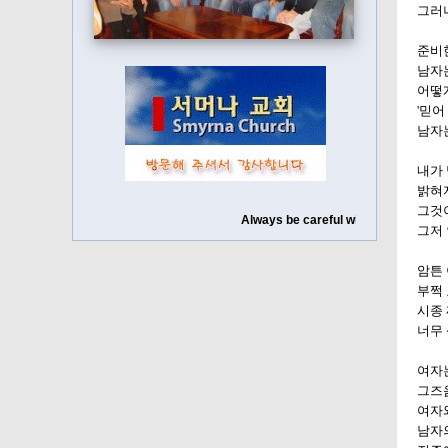
그러
준비
남자
어떻게
'믿어
남자는
내가
밝혀
그것이
Always be careful with your enthusiasm. 
그저 
암튼
부쩍 
시종
너무 
여자
그즈음
여자
남자