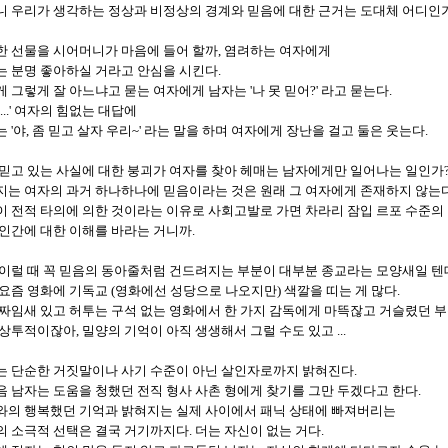
니 우리가 생각하는 정상과 비정상의 경계와 믿음에 대한 근거는 도대체 어디인
한 선물을 시어머니가 마음에 들어 할까, 염려하는 여자에게
는 분명 좋아하실 거라고 안심을 시킨다.
 그렇게 잘 아느냐고 묻는 여자에게 남자는 '나 못 믿어?' 라고 묻는다.
 ...' 여자의 힘없는 대답에
 '야, 좀 믿고 살자 우리~' 라는 말을 하며 여자에게 장난을 걸고 둘은 웃는다.
 믿고 있는 사실에 대한 붕괴가 여자를 찾아 헤매는 남자에게만 일어나는 일인가
지는 여자의 과거 하나하나에 믿음이라는 것은 원래 그 여자에게 존재하지 않는다
 전적 타의에 의한 것이라는 이유로 사회고발로 가면 차라리 잠입 르포 수준의 
Even if your enthusiasm gets cool, watch out for your enthusiasm. Christians ar
인간에 대한 이해를 바라는 거니까.
 이럴 때 꼭 믿음의 동아줄처럼 건드려지는 부분이 대부분 종교라는 모양새일 텐
요즘 영화에 기독교 (영화에선 성당으로 나오지만) 색깔을 띠는 게 많다.
 짜임새 있고 허투는 구석 없는 영화에서 한 가지 감독에게 마뜩잖고 거슬렸던 부
상투적이잖아, 밀양의 기억이 아직 생생해서 그럴 수도 있고 ...
는 단순한 거짓말이나 사기 수준이 아닌 살인자로까지 밝혀진다.
 남자는 도움을 청했던 전직 형사 사촌 형에게 찾기를 그만 두겠다고 한다.
와의 행복했던 기억과 밝혀지는 실제 사이에서 패닉 상태에 빠져버리는
의 소극적 선택은 결국 거기까지다.
더는 자신이 없는 거다.