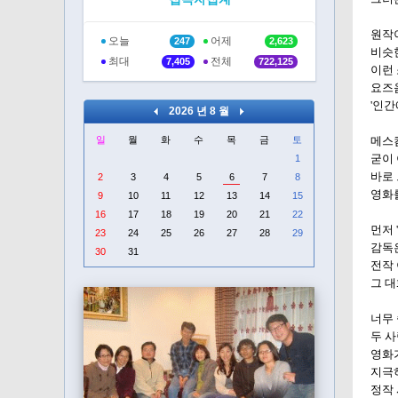
원작이
오늘
어제
247
2,623
비슷한
최대
전체
7,405
722,125
이런
요즈
'인간
2026 년 8 월
일
월
화
수
목
금
토
메스
굳이 
1
바로
2
3
4
5
6
7
8
영화
9
10
11
12
13
14
15
16
17
18
19
20
21
22
먼저 
23
24
25
26
27
28
29
감독은
30
31
전작 
그 대
너무 
두 
영화가
지극
정작