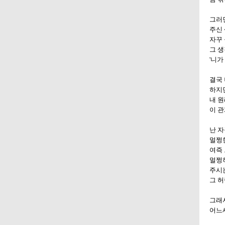
그러
주신 
자꾸 
그 생
'니가
결국 
하지만
내 원
이 관
난 자
멀쩡한
여즉 
멀쩡하
주시
그 허
그래서
어느새