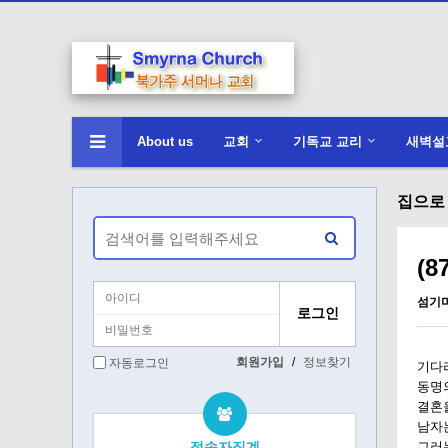
About us
교회
기독교 교리
새벽설
집으로 
(8
섬기
회원가입
/
정보찾기
자동로그인
기다리
동명
결혼
남자는
접속자집계
그러