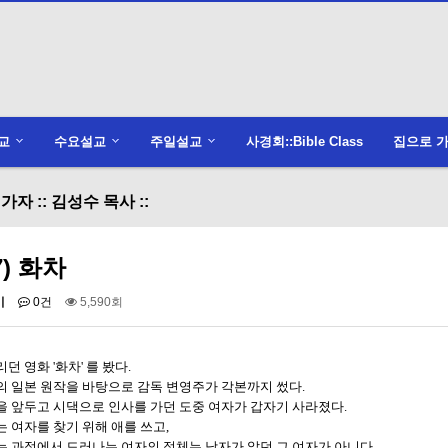
교
수요설교
주일설교
사경회::Bible Class
집으로 가
가자 :: 김성수 목사 ::
7) 화차
미
0건
5,590회
던 영화 '화차' 를 봤다.
의 일본 원작을 바탕으로 감독 변영주가 각본까지 썼다.
을 앞두고 시댁으로 인사를 가던 도중 여자가 갑자기 사라졌다.
 여자를 찾기 위해 애를 쓰고,
는 과정에서 드러나는 여자의 정체는 남자가 알던 그 여자가 아니다.