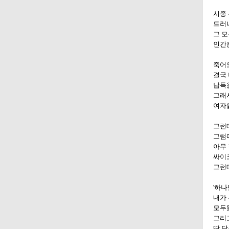
시종
드러
그 모
인간
죽어도
결국 
납득
그래서
여자를
그런데
그럼에
아무 
싸이코
그런데
'하나
내가 
모두
그리고
땀 닦