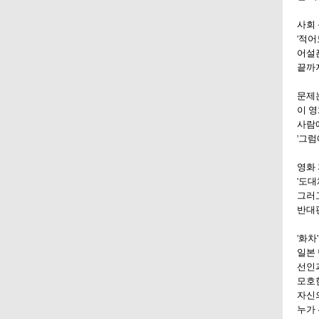
사회 
'적어
어설
끝까지
문제
이 영
사람에
'그럼
영화
'도대
그러고
반대
'화차
일본 
선인
모호
자신
누가