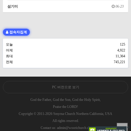
섬기미
06-23
접속자집계
오늘
125
어제
4,922
최대
11,364
전체
745,221
PC 버전으로 보기
God the Father, God the Son, God the Holy Spirit,
Praise the LORD!
Copyright © 2011-2026 Smyrna Church Northern California, USA
All rights reserved.
Contact us: admin@woorichurch.us