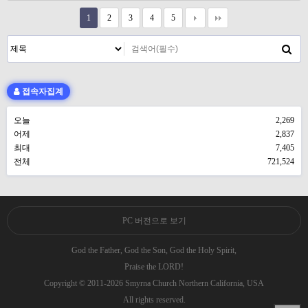
1
2
3
4
5
접속자집계
오늘
2,269
어제
2,837
최대
7,405
전체
721,524
PC 버전으로 보기
God the Father, God the Son, God the Holy Spirit,
Praise the LORD!
Copyright © 2011-2026 Smyrna Church Northern California, USA
All rights reserved.