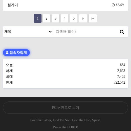
섬기미
12-09
1
2
3
4
5
접속자집계
오늘
664
어제
2,623
최대
7,405
전체
722,542
PC 버전으로 보기
God the Father, God the Son, God the Holy Spirit,
Praise the LORD!