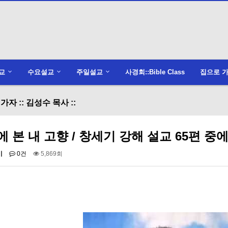
교
수요설교
주일설교
사경회::Bible Class
집으로 가
가자 :: 김성수 목사 ::
 본 내 고향 / 창세기 강해 설교 65편 중에서 -
미
0건
5,869회