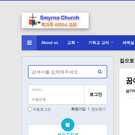
About us
교회
기독교 교리
새벽설
집으로 
꿈에
섬기
회원가입
/
정보찾기
자동로그인
접속자집계