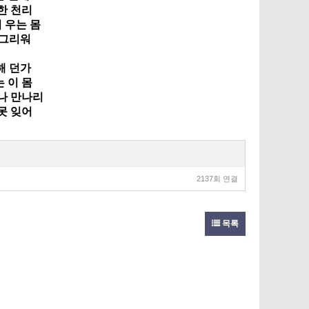
한 천리
 우는 몸
 그리워
해 던가
 이 몸
제나 만나리
못 잊어
2137회 연결
목록