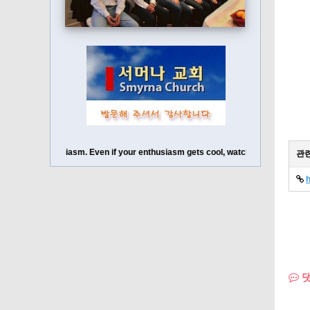
h your enthusiasm. Even if your enthusiasm gets cool, watch out for your enthus
관
댓