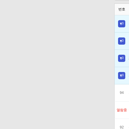
번호
94
열람중
92