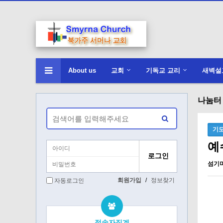
About us
교회
기독교 교리
새벽설
나눔터 :
기
예수
섬기
회원가입
/
정보찾기
자동로그인
접속자집계