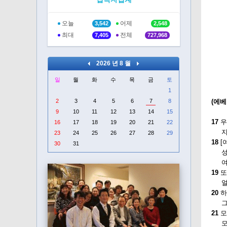
오늘
어제
3,542
2,548
최대
전체
7,405
727,968
2026 년 8 월
일
월
화
수
목
금
토
1
2
3
4
5
6
7
8
(에베소
9
10
11
12
13
14
15
17
우
16
17
18
19
20
21
22
지혜
23
24
25
26
27
28
29
18
[
30
31
성도
여러
19
또
얼마
20
하
그분
21
모
모든