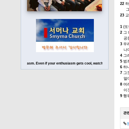
22
하
그분
23
교
1
(또
2
그 
공중
3
우리
나머
4
그러
5
범죄
your enthusiasm. Even if your enthusiasm gets cool, watch out for your enthusia
6
하나
7
그것
얼마
8
여러
이것
9
행위
관