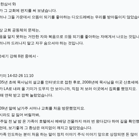
요한삼서 9)
가 그 교회에 편지를 써 보냈습니다.
러나 그들 가운데서 으뜸이 되기를 좋아하는 디오드레베는 우리를 받아들이지 않았습
상 교회 공동체의 문제는,
음을 알지 못하는 거만한 자와 복음으로 으뜸 되기를 좋아하는 자에게서 나오는 것입니
러니까 드러나지 말고 자꾸 숨으셔야 하는 것입니다.
 창세기 강해 8편 중에서 -
미 14-02-26 11:10
005년 초에 목사님의 설교를 인터넷으로 접한 후로, 2008년에 목사님을 이곳 산호세
가 LA로 내려 올 기미가 도무지 안 보이니까, 직접 저 보러 이곳에서 집회를 했었지요.
 때 연락 받고 깜짝 놀랐었습니다.
009년 말에 남가주 서머나 교회를 처음 방문했었지요.
시라도 길 잃어 버릴까봐,
 주일 전 날 밤 온 가족이 호텔에서 예배당 건물까지 여러 번 왔다갔다 하며 길을 확인
런데, 보기좋게 그 환상은 여지없이 깨지고 말았었습니다.
가족 인도하는 분이 처음 하는 말이 정치 이야기 주식 이야기 앞으로 상장되면 돈 많이 벌