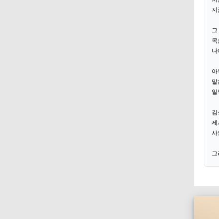
지
그
목
나
아
말
일
김
제
사
그