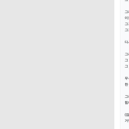
그
이
그
그
다
그
그
그
무
한
그
힘
(잠
거