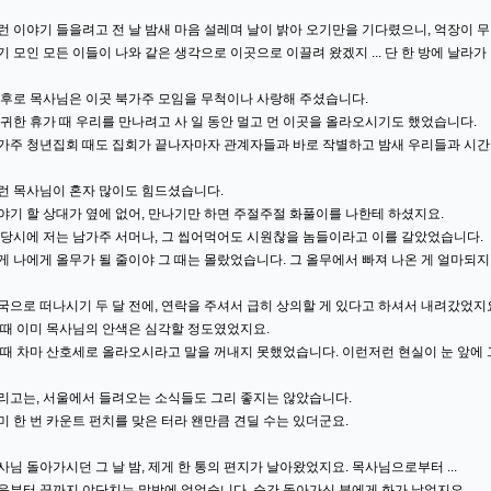
런 이야기 들을려고 전 날 밤새 마음 설레며 날이 밝아 오기만을 기다렸으니, 억장이 
기 모인 모든 이들이 나와 같은 생각으로 이곳으로 이끌려 왔겠지 ... 단 한 방에 날라가
 후로 목사님은 이곳 북가주 모임을 무척이나 사랑해 주셨습니다.
 귀한 휴가 때 우리를 만나려고 사 일 동안 멀고 먼 이곳을 올라오시기도 했었습니다.
가주 청년집회 때도 집회가 끝나자마자 관계자들과 바로 작별하고 밤새 우리들과 시간
런 목사님이 혼자 많이도 힘드셨습니다.
야기 할 상대가 옆에 없어, 만나기만 하면 주절주절 화풀이를 나한테 하셨지요.
 당시에 저는 남가주 서머나, 그 씹어먹어도 시원찮을 놈들이라고 이를 갈았었습니다.
게 나에게 올무가 될 줄이야 그 때는 몰랐었습니다. 그 올무에서 빠져 나온 게 얼마되지
국으로 떠나시기 두 달 전에, 연락을 주셔서 급히 상의할 게 있다고 하셔서 내려갔었지
 때 이미 목사님의 안색은 심각할 정도였었지요.
 때 차마 산호세로 올라오시라고 말을 꺼내지 못했었습니다. 이런저런 현실이 눈 앞에
리고는, 서울에서 들려오는 소식들도 그리 좋지는 않았습니다.
미 한 번 카운트 펀치를 맞은 터라 왠만큼 견딜 수는 있더군요.
사님 돌아가시던 그 날 밤, 제게 한 통의 편지가 날아왔었지요. 목사님으로부터 ...
음부터 끝까지 야단치는 말밖에 없었습니다. 순간 돌아가신 분에게 화가 났었지요.