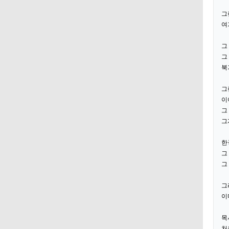
그
여
그
그
북
그
이
그
그
한
그
그
그
이
목
처