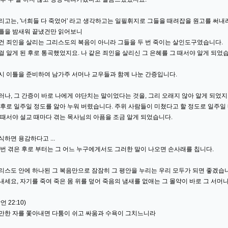
리고는, '너희들 다 죽었어' 라고 생각하고는 일필휘지로 그들을 때려잡을 원고를 써내
틀을 밤새워 끝냈건만 읽어보니
건 죄인을 살리는 그리스도의 복음이 아니라 그들을 두 번 죽이는 살인도구였습니다.
걸 알게 된 후로 통곡했었지요. 나 같은 죄인을 살리신 그 은혜를 그 때서야 알게 되었
시 이틀을 준비하여 남가주 서머나 교우들과 함께 나눈 간증입니다.
러나, 그 간증이 바로 나에게 야단치는 말이었다는 것을, 그리 오래지 않아 알게 되었지
 후로 일주일 정도를 앓아 누워 버렸습니다. 주위 사람들이 미쳤다고 할 정도로 일주일 
 때서야 설교 때마다 겪는 목사님의 아픔을 조금 알게 되었습니다.
식하면 용감하다고 ...
 번 겪은 후로 부터는 그 어느 누구에게서도 그러한 말이 나오면 손사래를 칩니다.
리스도 안에 하나된 그 복음만으로 잠잠히 그 평안을 누리는 우리 모두가 되면 좋겠습
내세요, 자기를 죽여 죽은 몸 위를 덮어 죽음의 냄새를 없애는 그 몰약이 바로 그 서머
언 22:10)
만한 자를 쫓아내면 다툼이 쉬고 싸움과 수욕이 그치느니라