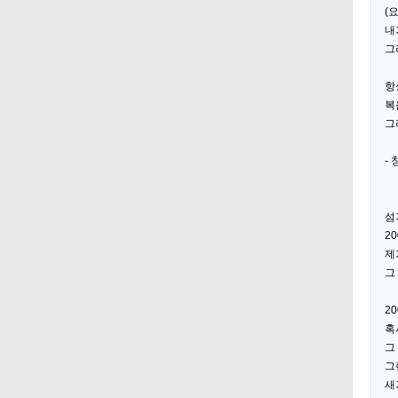
(
내
그
항
복
그
-
섬기
2
제
그
2
혹
그
그
새