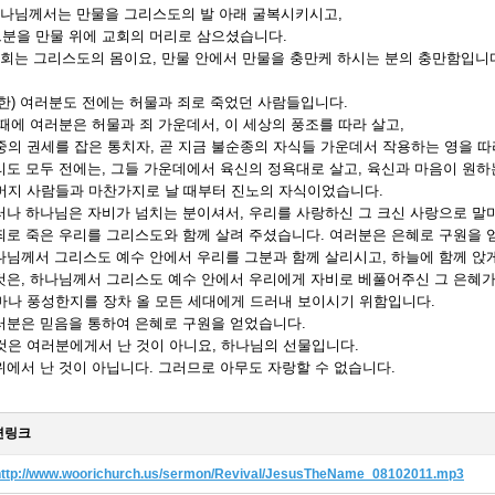
나님께서는 만물을 그리스도의 발 아래 굴복시키시고,
을 만물 위에 교회의 머리로 삼으셨습니다.
회는 그리스도의 몸이요, 만물 안에서 만물을 충만케 하시는 분의 충만함입니
한) 여러분도 전에는 허물과 죄로 죽었던 사람들입니다.
때에 여러분은 허물과 죄 가운데서, 이 세상의 풍조를 따라 살고,
의 권세를 잡은 통치자, 곧 지금 불순종의 자식들 가운데서 작용하는 영을 따
도 모두 전에는, 그들 가운데에서 육신의 정욕대로 살고, 육신과 마음이 원하
지 사람들과 마찬가지로 날 때부터 진노의 자식이었습니다.
나 하나님은 자비가 넘치는 분이셔서, 우리를 사랑하신 그 크신 사랑으로 말
로 죽은 우리를 그리스도와 함께 살려 주셨습니다. 여러분은 은혜로 구원을 
sm. Christians are not good people, but the faithful people.
님께서 그리스도 예수 안에서 우리를 그분과 함께 살리시고, 하늘에 함께 앉
은, 하나님께서 그리스도 예수 안에서 우리에게 자비로 베풀어주신 그 은혜
나 풍성한지를 장차 올 모든 세대에게 드러내 보이시기 위함입니다.
분은 믿음을 통하여 은혜로 구원을 얻었습니다.
은 여러분에게서 난 것이 아니요, 하나님의 선물입니다.
에서 난 것이 아닙니다. 그러므로 아무도 자랑할 수 없습니다.
련링크
http://www.woorichurch.us/sermon/Revival/JesusTheName_08102011.mp3