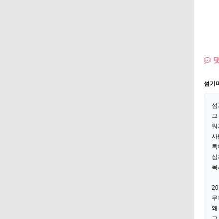
댓
섬기
섬기
그
워
사
특
심
목
2
무
왜
그