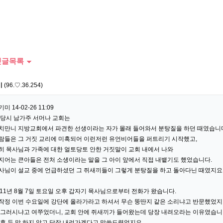
글목록
미
(96.♡.36.254)
미 14-02-26 11:09
 당시 남가주 서머나 교회는
치만니 지방교회에서 파견한 선생이라는 자가 몰래 들어와서 분탕질을 하던 때였습니
람들은 그 거짓 교리에 미혹되어 이런저런 유언비어들을 퍼트리기 시작했고,
히 목사님과 가족에 대한 얼토당토 안한 거짓말이 교회 내에서 나와
지어는 큰아들은 전처 소생이라는 말을 그 아이 앞에서 직접 내뱉기도 했었습니다.
사님이 설교 중에 언급하셨던 그 쥐새끼들이 그렇게 분탕질을 하고 돌아다닌 때였지요
011년 8월 7일 토요일 오후 갑자기 목사님으로부터 전화가 왔습니다.
작정 이번 수요일에 강단에 올라가라고 하셔서 무슨 뚱딴지 같은 소리냐고 반문했었지
 그러시냐고 여쭈었더니, 교회 안에 쥐새끼가 들어왔는데 당장 내려오라는 이유였습니
 후 두 말 하지 않고 당장 내려가겠다고 말씀드렸었지요.