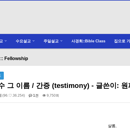
교
수요설교
주일설교
사경회::Bible Class
집으로 가
: Fellowship
도
 그 이름 / 간증 (testimony) - 글쓴이: 원
미
(96.♡.36.254)
1건
9,750회
샬롬,